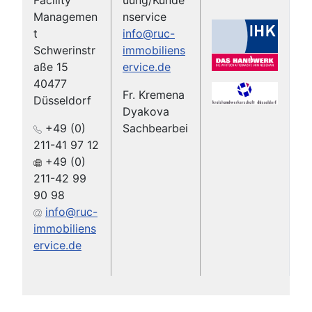
Facility
uung/Kunde
Managemen
nservice
t
info@ruc-
Schwerinstr
immobiliens
aße 15
ervice.de
40477
Fr. Kremena
Düsseldorf
Dyakova
+49 (0)
Sachbearbei
211-41 97 12
tung/Kunden
+49 (0)
betreuung
211-42 99
Tel. 0173-
90 98
5183098
info@ruc-
info@ruc-
immobiliens
immobiliens
ervice.de
ervice.de
Fr. Susanne
Gaube
Sachbearbei